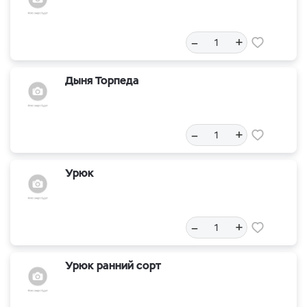
–
+
Дыня Торпеда
–
+
Урюк
–
+
Урюк ранний сорт