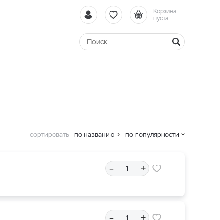
Корзина
пуста
сортировать
по названию
по популярности
–
+
–
+