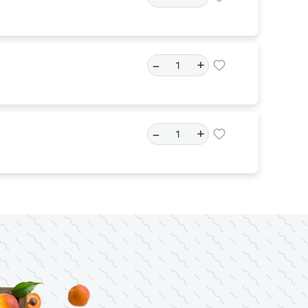
–
+
–
+