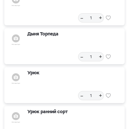
–
+
Дыня Торпеда
–
+
Урюк
–
+
Урюк ранний сорт