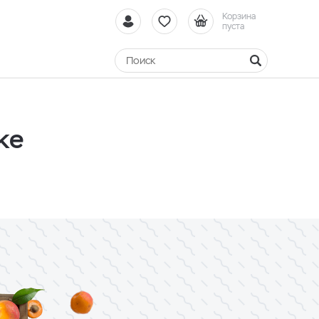
Корзина
пуста
ке