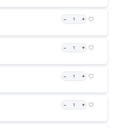
–
+
–
+
–
+
–
+