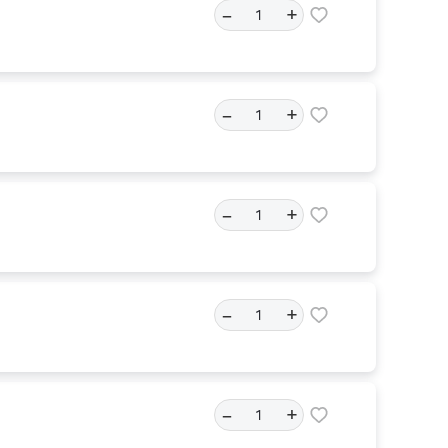
–
+
–
+
–
+
–
+
–
+