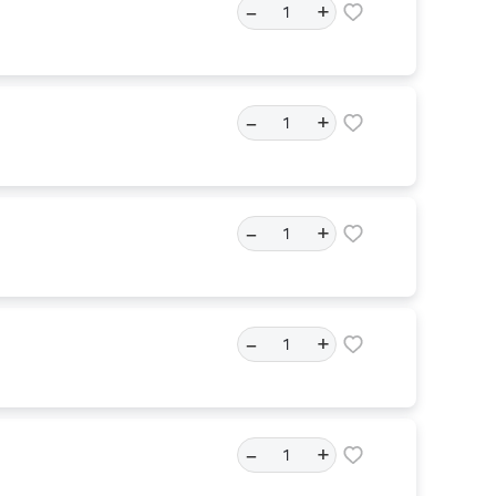
–
+
–
+
–
+
–
+
–
+