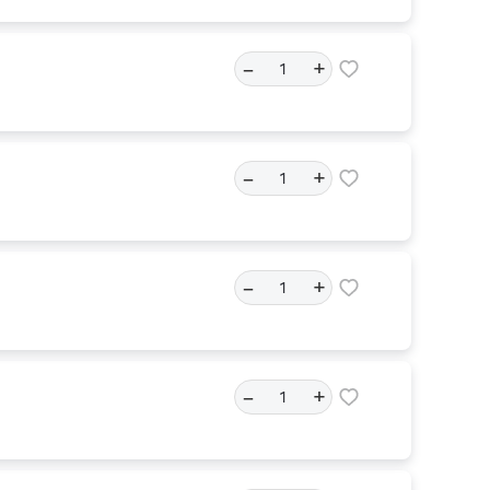
–
+
–
+
–
+
–
+