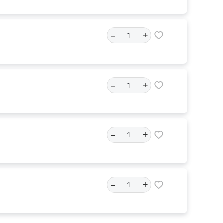
–
+
–
+
–
+
–
+