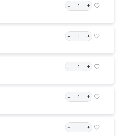
–
+
–
+
–
+
–
+
–
+