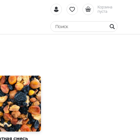
Корзина
пуста
тная смесь