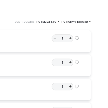
сортировать
по названию
по популярности
–
+
–
+
–
+