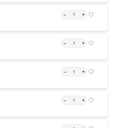
–
+
–
+
–
+
–
+