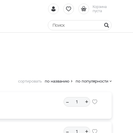
Корзина
пуста
сортировать
по названию
по популярности
–
+
–
+