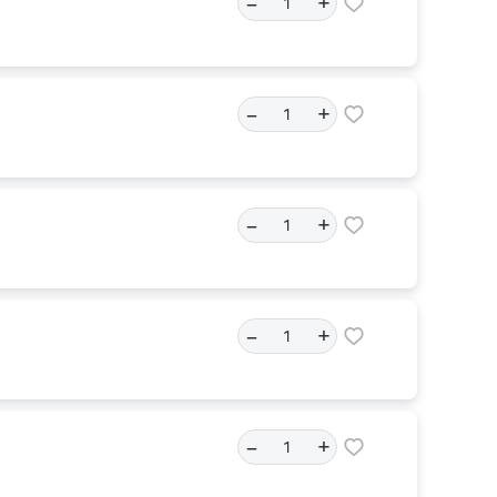
–
+
–
+
–
+
–
+
–
+