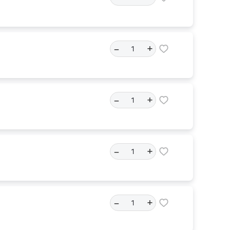
–
+
–
+
–
+
–
+