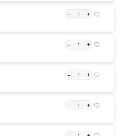
–
+
–
+
–
+
–
+
–
+