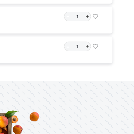
–
+
–
+