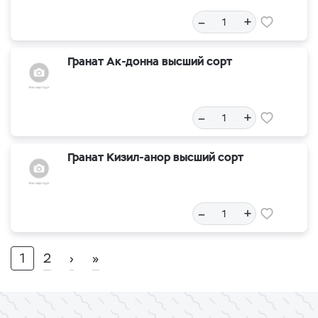
–
+
Гранат Ак-донна высший сорт
–
+
Гранат Кизил-анор высший сорт
–
+
1
2
›
»