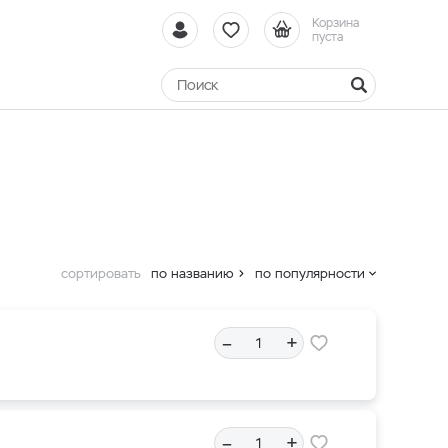
Корзина
пуста
сортировать
по названию
по популярности
–
+
–
+