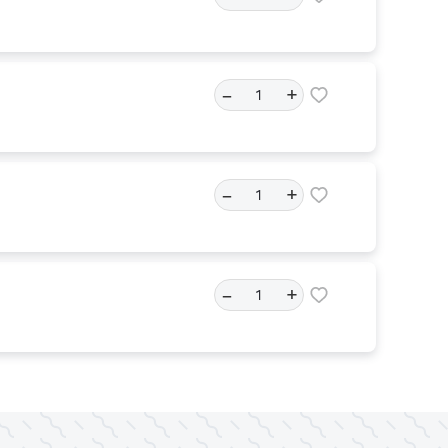
–
+
–
+
–
+