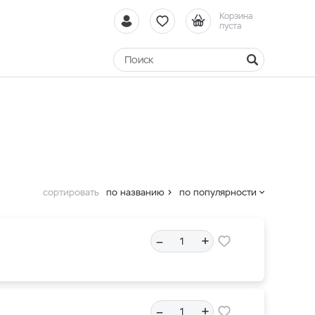
Корзина
пуста
сортировать
по названию
по популярности
–
+
–
+