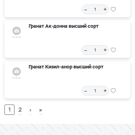
–
+
Гранат Ак-донна высший сорт
–
+
Гранат Кизил-анор высший сорт
–
+
1
2
›
»