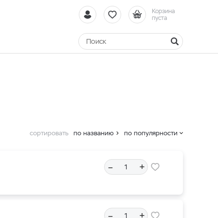
Корзина
пуста
сортировать
по названию
по популярности
–
+
–
+