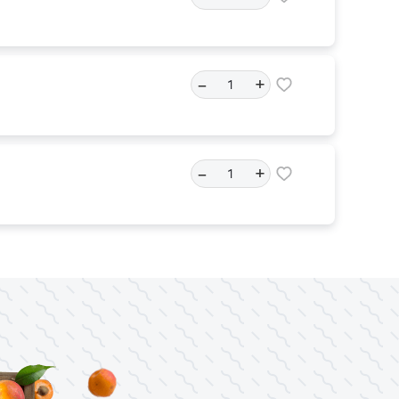
–
+
–
+