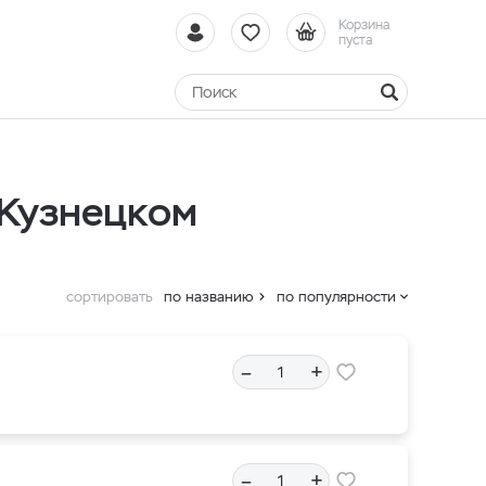
Корзина
пуста
-Кузнецком
сортировать
по названию
по популярности
–
+
–
+