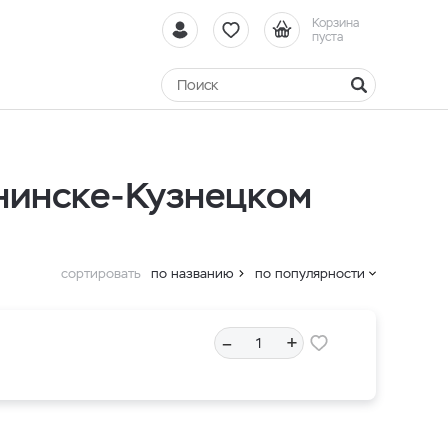
Корзина
пуста
нинске-Кузнецком
сортировать
по названию
по популярности
–
+