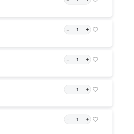
–
+
–
+
–
+
–
+