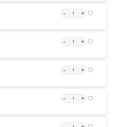
–
+
–
+
–
+
–
+
–
+