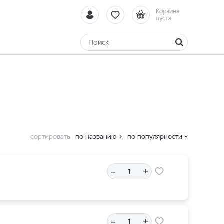
Корзина
пуста
сортировать
по названию
по популярности
–
+
–
+