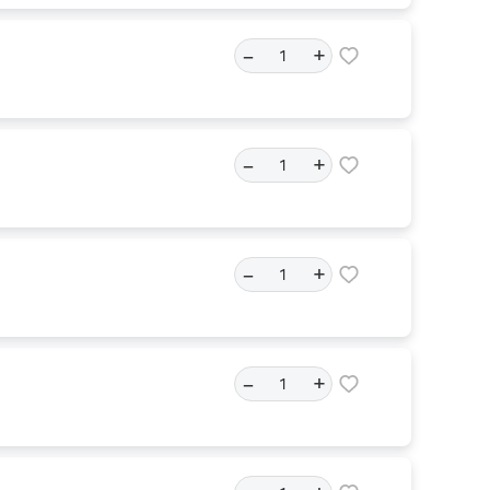
–
+
–
+
–
+
–
+