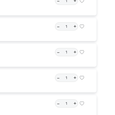
–
+
–
+
–
+
–
+
–
+