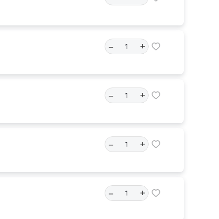
–
+
–
+
–
+
–
+