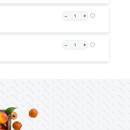
–
+
–
+