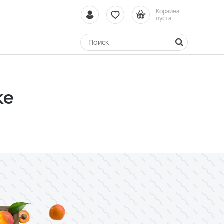
Корзина
пуста
ке