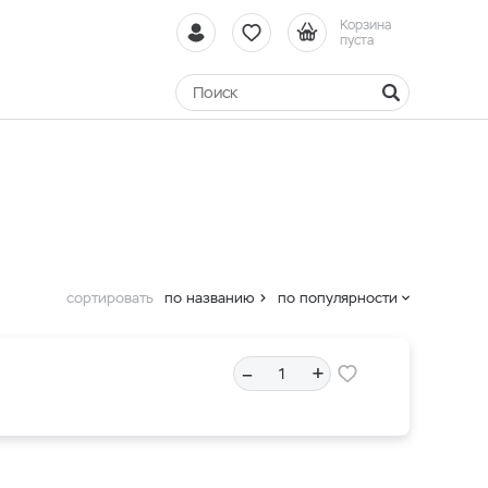
Корзина
пуста
сортировать
по названию
по популярности
–
+