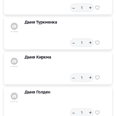
–
+
Дыня Туркменка
–
+
Дыня Киркма
–
+
Дыня Голден
–
+