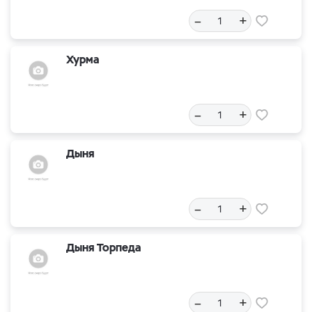
–
+
Хурма
–
+
Дыня
–
+
Дыня Торпеда
–
+