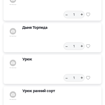
–
+
Дыня Торпеда
–
+
Урюк
–
+
Урюк ранний сорт