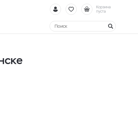
Корзина
пуста
нске