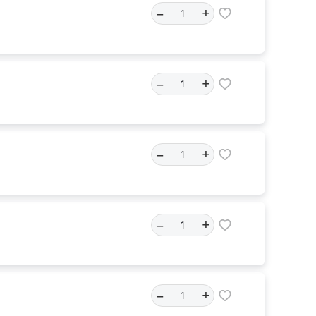
–
+
–
+
–
+
–
+
–
+