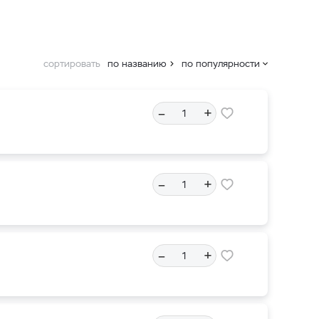
сортировать
по названию
по популярности
–
+
–
+
–
+