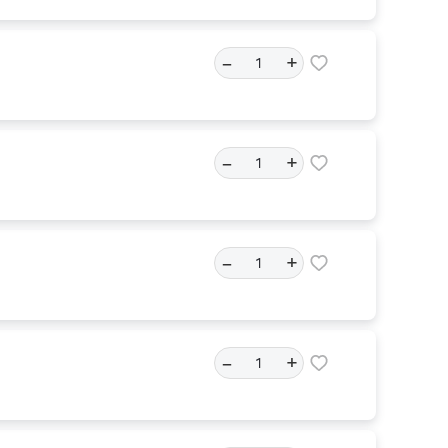
–
+
–
+
–
+
–
+