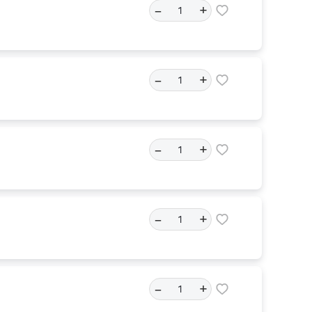
–
+
–
+
–
+
–
+
–
+