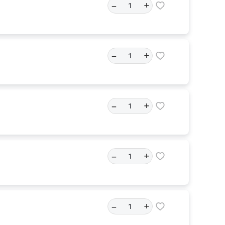
–
+
–
+
–
+
–
+
–
+