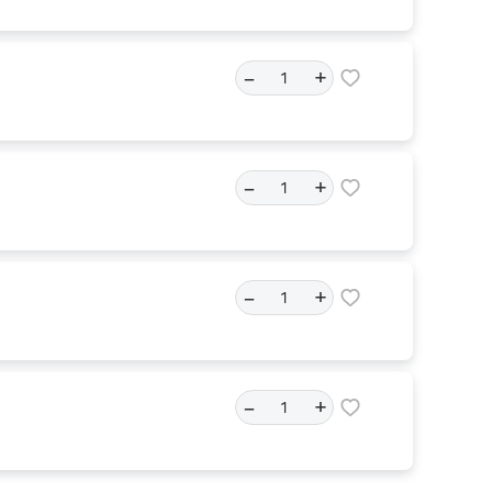
–
+
–
+
–
+
–
+