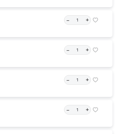
–
+
–
+
–
+
–
+