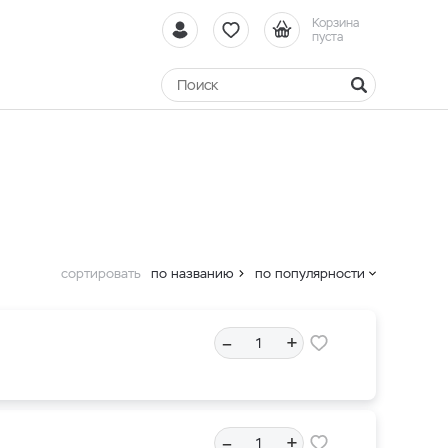
Корзина
пуста
сортировать
по названию
по популярности
–
+
–
+