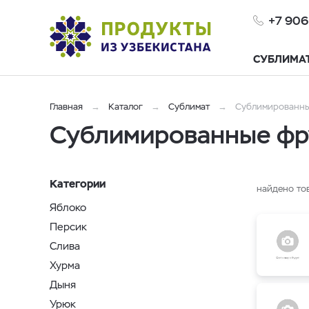
+7 906
СУБЛИМА
Главная
Каталог
Сублимат
Сублимированны
Сублимированные фру
Категории
найдено то
Яблоко
Персик
Слива
Хурма
Дыня
Урюк