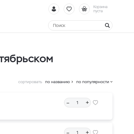
Корзина
пуста
ктябрьском
сортировать
по названию
по популярности
–
+
–
+