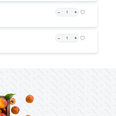
–
+
–
+