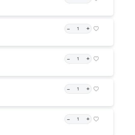
–
+
–
+
–
+
–
+