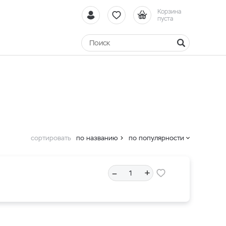
Корзина
пуста
сортировать
по названию
по популярности
–
+