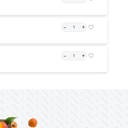
–
+
–
+