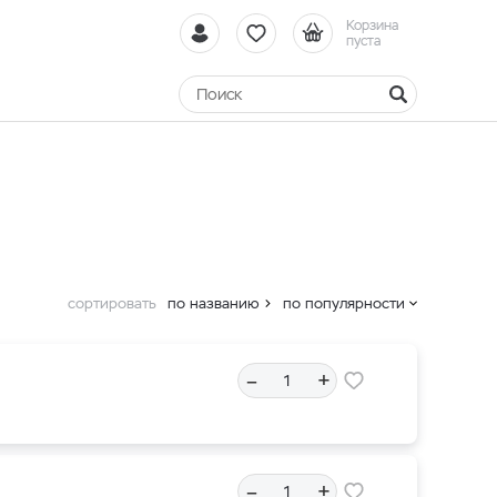
Корзина
пуста
сортировать
по названию
по популярности
–
+
–
+