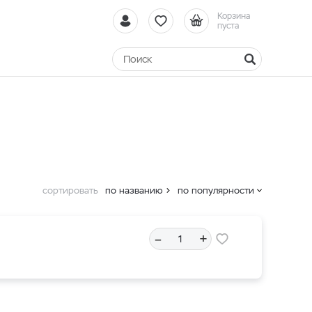
Корзина
пуста
сортировать
по названию
по популярности
–
+