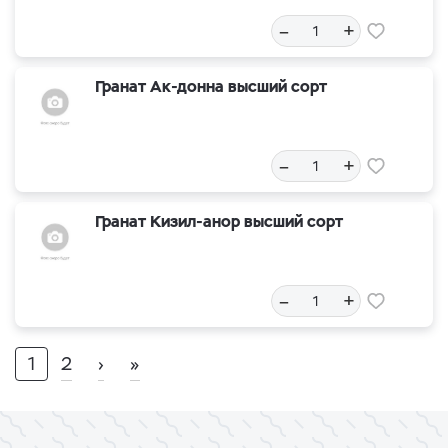
–
+
Гранат Ак-донна высший сорт
–
+
Гранат Кизил-анор высший сорт
–
+
1
2
›
»