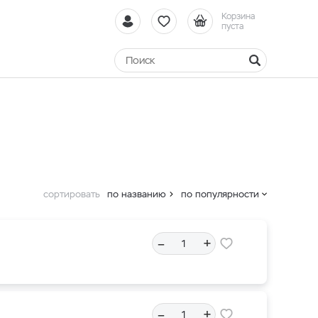
Корзина
пуста
сортировать
по названию
по популярности
–
+
–
+