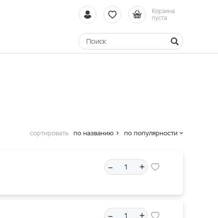
Корзина
пуста
сортировать
по названию
по популярности
–
+
–
+