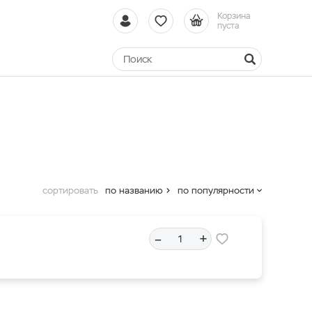
Корзина
пуста
сортировать
по названию
по популярности
–
+