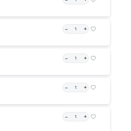
–
+
–
+
–
+
–
+