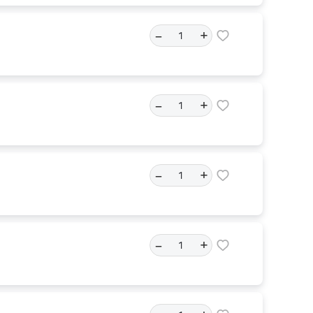
–
+
–
+
–
+
–
+