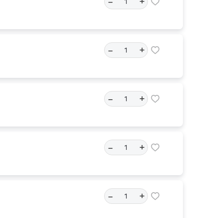
–
+
–
+
–
+
–
+
–
+