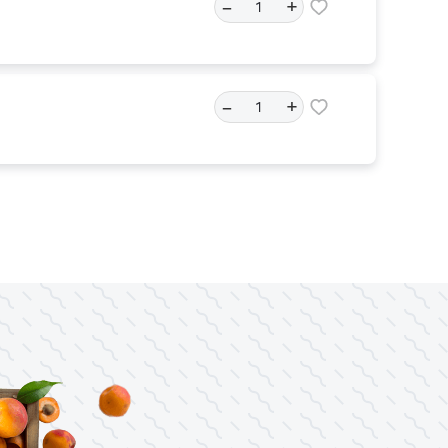
–
+
–
+