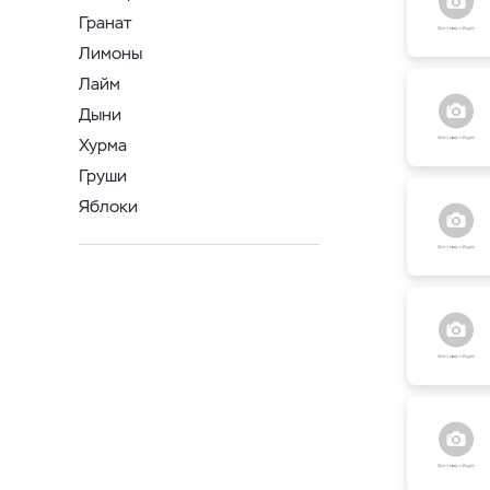
Гранат
Лимоны
Лайм
Дыни
Хурма
Груши
Яблоки