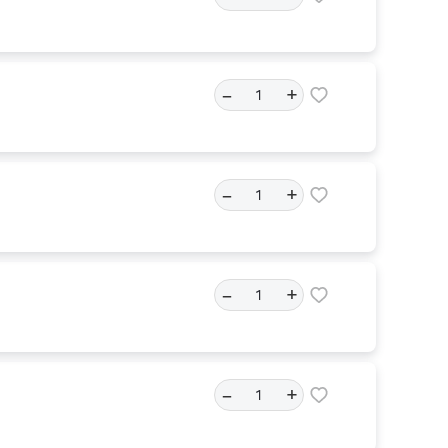
–
+
–
+
–
+
–
+