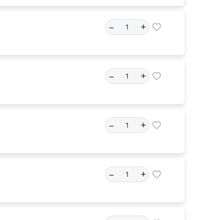
–
+
–
+
–
+
–
+