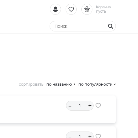
Корзина
пуста
сортировать
по названию
по популярности
–
+
–
+