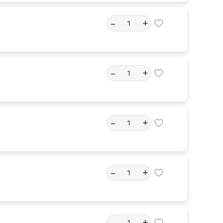
–
+
–
+
–
+
–
+
–
+