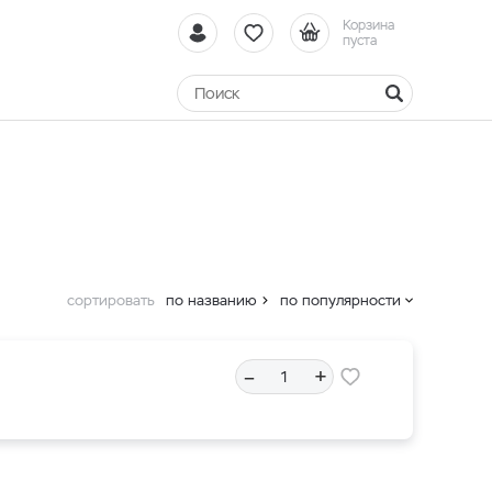
Корзина
пуста
сортировать
по названию
по популярности
–
+