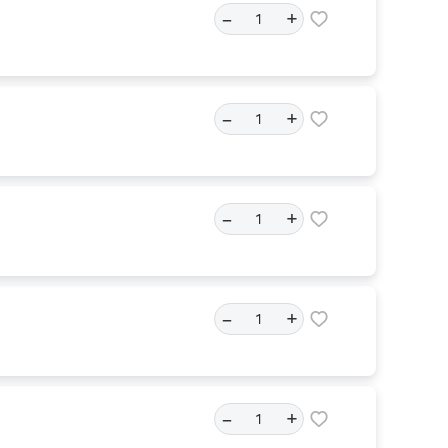
–
+
–
+
–
+
–
+
–
+