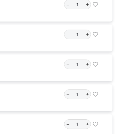
–
+
–
+
–
+
–
+
–
+