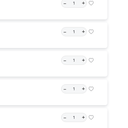
–
+
–
+
–
+
–
+
–
+