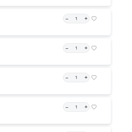
–
+
–
+
–
+
–
+