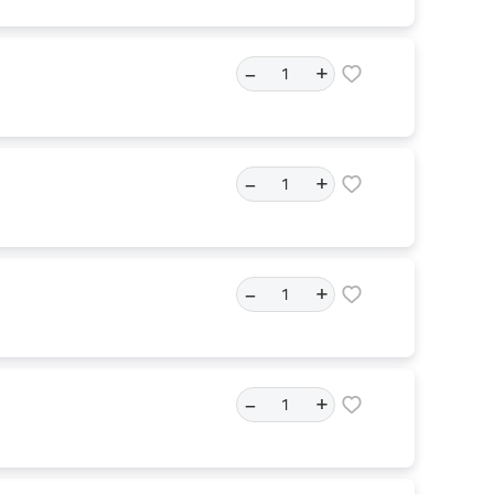
–
+
–
+
–
+
–
+