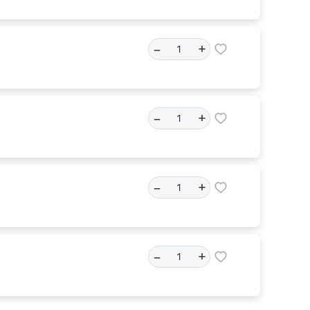
–
+
–
+
–
+
–
+