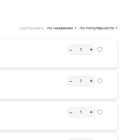
сортировать
по названию
по популярности
–
+
–
+
–
+