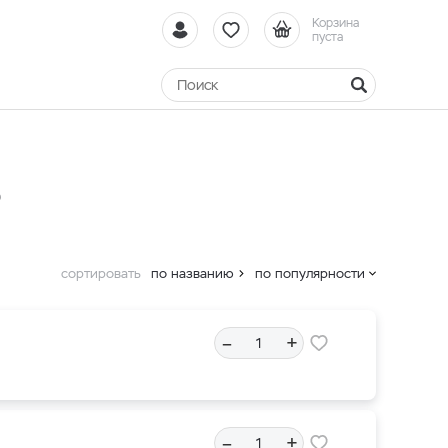
Корзина
пуста
е
сортировать
по названию
по популярности
–
+
–
+