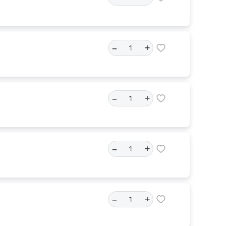
–
+
–
+
–
+
–
+