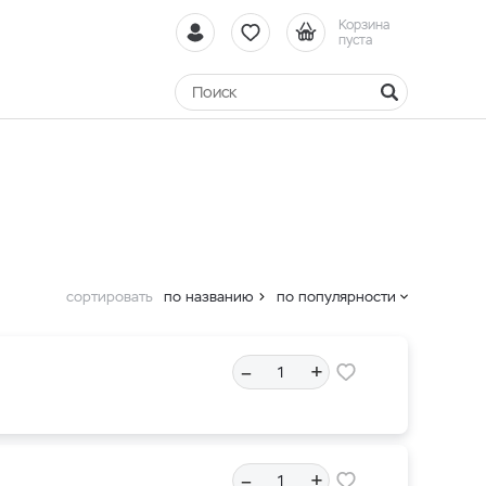
Корзина
пуста
сортировать
по названию
по популярности
–
+
–
+