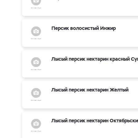
Персик волосистый Инжир
Лысый персик нектарин красный Су
Лысый персик нектарин Желтый
Лысый персик нектарин Октябрьск