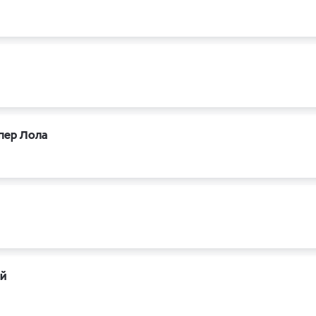
пер Лола
ий