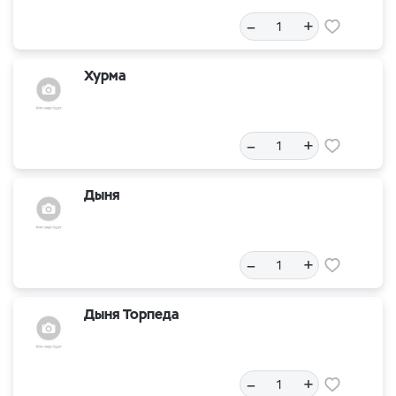
–
+
Хурма
–
+
Дыня
–
+
Дыня Торпеда
–
+